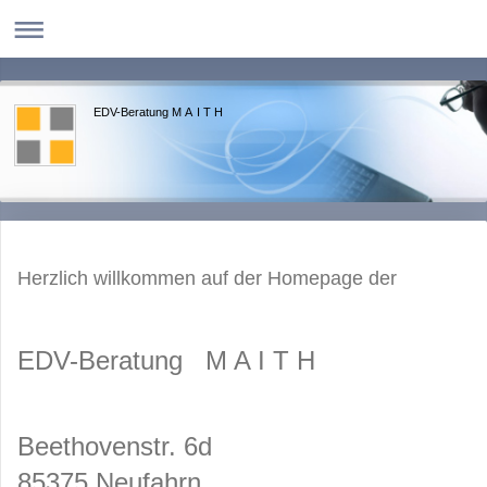
EDV-Beratung M A I T H
Herzlich willkommen auf der Homepage der
EDV-Beratung M A I T H
Beethovenstr. 6d
85375 Neufahrn